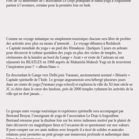
Près de 10 adhérentes de l’association Le Dojo pratiquant le hatha-yoga à Angoulême
partent à l’aventure, certaine pour la première fois en Inde.
Comme un voyage initiatique ou simplement touristique chacune sera libre de profiter
des activités avec plus ou moins d’intensité… Le voyage débutera à Rishikesh
«
Capitale mondiale du yoga
» au pied des Himalayas. Quelques 5 jours en ashram
pour découvrir le rythme quotidien des yogis en plus des visites de temples, les
cérémonies de la lumière au bord du Gange «
Arati
» et visite de l’ashram où ont
séjournés les BEATLES en 1968 auprès de Maharishi Mahesh Yogi où ils trouvèrent
l’inspiration pour l’
«
album blanc
».
En descendant le Gange vers Delhi puis Varanasi, anciennement nommé «
Bénarès
»
Capitale spirituelle de l’Inde. Le groupe angoumoisin sera hébergé plusieurs jours
dans un centre de yoga (Varanasi yoga school) et explorera la ville du XI ème siècle av
JC si chère dans le cœur des hindous, près de 2000 temples rythment les activités de la
ville qui ne dort jamais…
Le groupe entre voyage touristique et expérience spirituelle sera accompagné par
Bertrand Bruyat, l’enseignant de yoga de l’association Le Dojo à Angoulême.
Bertrand retourne pour la dixième fois sur les terres indiennes motivé par le plaisir de
faire découvrir ces magnifiques lieux et l’occasion de se questionner sur nos valeurs.
Il peut compter sur ses amis indiens avec lesquels il a tissé de solides et amicales
relations pour permettre au petit groupe une immersion profonde et authentique dans
l’âme de ce lointain pays.